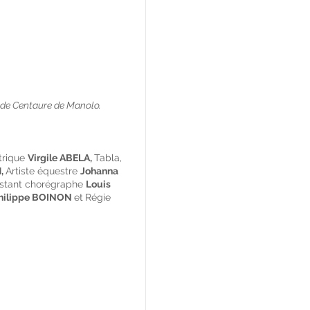
e de Centaure de Manolo.
trique
Virgile ABELA,
Tabla,
,
Artiste équestre
Johanna
istant chorégraphe
Louis
hilippe BOINON
et
Régie