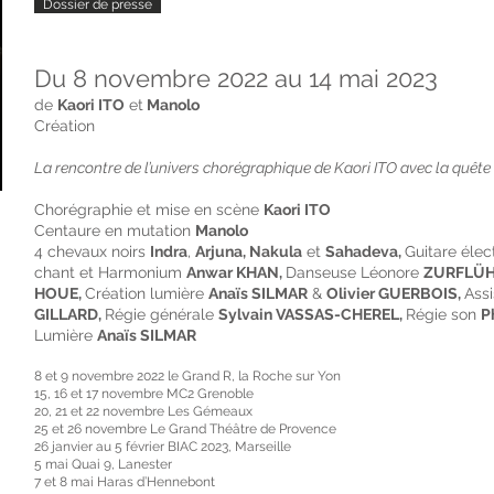
Dossier de presse
Du 8 novembre 2022 au 14 mai 2023
de
Kaori ITO
et
Manolo
Création
La rencontre de l’univers chorégraphique de Kaori ITO avec la quêt
Chorégraphie et mise en scène
Kaori ITO
Centaure en mutation
Manolo
4 chevaux noirs
Indra
,
Arjuna, Nakula
et
Sahadeva,
Guitare élec
chant et Harmonium
Anwar KHAN,
Danseuse Léonore
ZURFLÜH
HOUE,
Création lumière
Anaïs SILMAR
&
Olivier GUERBOIS,
Ass
GILLARD,
Régie générale
Sylvain VASSAS-CHEREL,
Régie son
P
Lumière
Anaïs SILMAR
8 et 9 novembre 2022 le Grand R, la Roche sur Yon
15, 16 et 17 novembre MC2 Grenoble
20, 21 et 22 novembre Les Gémeaux
25 et 26 novembre Le Grand Théâtre de Provence
26 janvier au 5 février BIAC 2023, Marseille
5 mai Quai 9, Lanester
7 et 8 mai Haras d’Hennebont