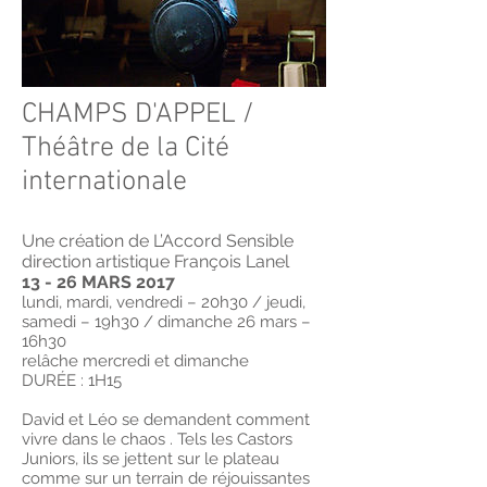
CHAMPS D'APPEL /
Théâtre de la Cité
internationale
Une création de L’Accord Sensible
direction artistique François Lanel
13 - 26 MARS 2017
lundi, mardi, vendredi – 20h30 / jeudi,
samedi – 19h30 / dimanche 26 mars –
16h30
relâche mercredi et dimanche
DURÉE : 1H15
David et Léo se demandent comment
vivre dans le chaos . Tels les Castors
Juniors, ils se jettent sur le plateau
comme sur un terrain de réjouissantes