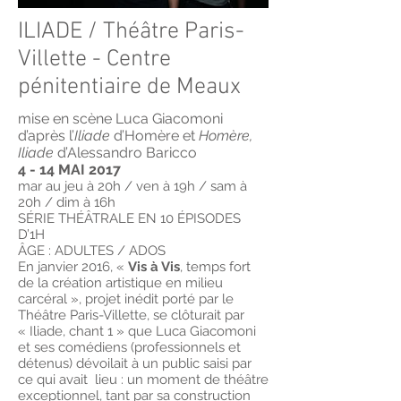
ILIADE / Théâtre Paris-
Villette - Centre
pénitentiaire de Meaux
mise en scène Luca Giacomoni
d’après l’
Iliade
d’Homère et
Homère,
Iliade
d’Alessandro Baricco
4 - 14 MAI 2017
mar au jeu à 20h / ven à 19h / sam à
20h / dim à 16h
SÉRIE THÉÂTRALE EN 10 ÉPISODES
D’1H
ÂGE : ADULTES / ADOS
En janvier 2016, «
Vis à Vis
, temps fort
de la création artistique en milieu
carcéral », projet inédit porté par le
Théâtre Paris-Villette, se clôturait par
« Iliade, chant 1 » que Luca Giacomoni
et ses comédiens (professionnels et
détenus) dévoilait à un public saisi par
ce qui avait lieu : un moment de théâtre
exceptionnel, tant par sa construction