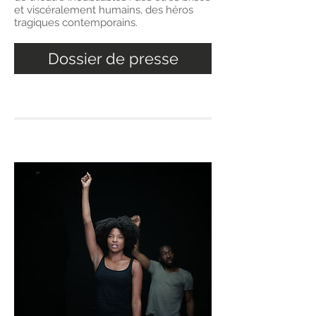
et viscéralement humains, des héros
tragiques contemporains.
Dossier de presse