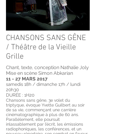
CHANSONS SANS GÊNE
/ Théâtre de la Vieille
Grille
Chant, texte, conception Nathalie Joly
Mise en scène Simon Abkarian
11 - 27 MARS 2017
samedis 18h / dimanche 17h
/ lundi
20h30
DURÉE : 1H20
Chansons sans gêne, 3e volet du
triptyque, évoque Yvette Guilbert au soir
de sa vie, commençant une carrière
cinématographique à plus de 60 ans.
Parallèlement, elle poursuit
inlassablement par l’écrit, les émissions
radiophoniques, les conférences, et un
nouveau répertoire, son combat en faveur