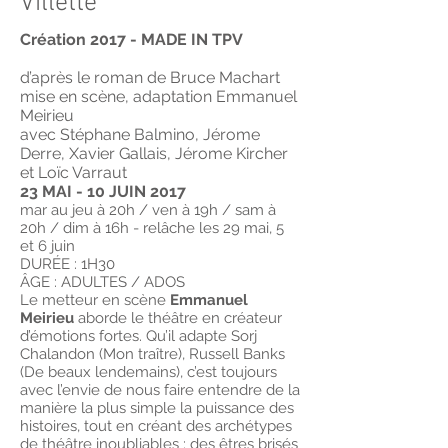
Villette
Création 2017 - MADE IN TPV
d’après le roman de Bruce Machart
mise en scène, adaptation Emmanuel
Meirieu
avec Stéphane Balmino, Jérome
Derre, Xavier Gallais, Jérome Kircher
et Loïc Varraut
23 MAI - 10 JUIN 2017
mar au jeu à 20h / ven à 19h / sam à
20h / dim à 16h - relâche les 29 mai, 5
et 6 juin
DURÉE : 1H30
ÂGE : ADULTES / ADOS
Le metteur en scène
Emmanuel
Meirieu
aborde le théâtre en créateur
d’émotions fortes. Qu’il adapte Sorj
Chalandon (Mon traître), Russell Banks
(De beaux lendemains), c’est toujours
avec l’envie de nous faire entendre de la
manière la plus simple la puissance des
histoires, tout en créant des archétypes
de théâtre inoubliables : des êtres brisés