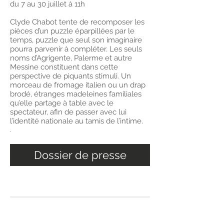
du 7 au 30 juillet à 11h
Clyde Chabot tente de recomposer les
pièces d’un puzzle éparpillées par le
temps, puzzle que seul son imaginaire
pourra parvenir à compléter. Les seuls
noms d’Agrigente, Palerme et autre
Messine constituent dans cette
perspective de piquants stimuli. Un
morceau de fromage italien ou un drap
brodé, étranges madeleines familiales
qu’elle partage à table avec le
spectateur, afin de passer avec lui
l’identité nationale au tamis de l’intime.
.
Dossier de presse