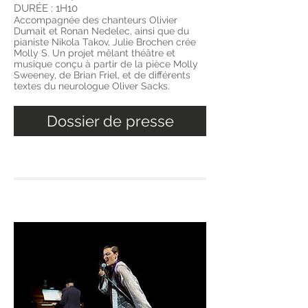
DURÉE : 1H10
Accompagnée des chanteurs Olivier
Dumait et Ronan Nedelec, ainsi que du
pianiste Nikola Takov, Julie Brochen crée
Molly S. Un projet mêlant théâtre et
musique conçu à partir de la pièce Molly
Sweeney, de Brian Friel, et de différents
textes du neurologue Oliver Sacks.
Dossier de presse