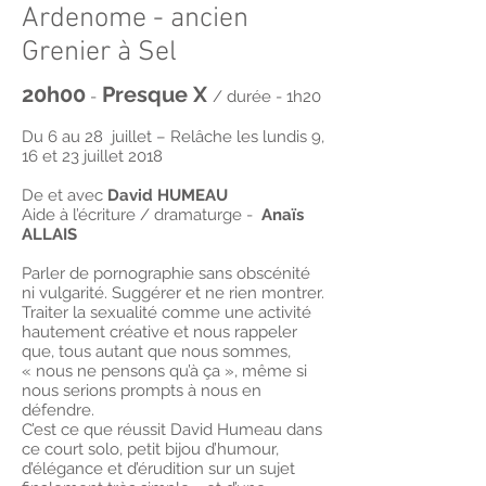
Ardenome - ancien
Grenier à Sel
20h00
Presque X
-
/ durée - 1h20
Du 6 au 28 juillet – Relâche les lundis 9,
16 et 23 juillet 2018
De et avec
David HUMEAU
Aide à l’écriture / dramaturge -
Anaïs
ALLAIS
Parler de pornographie sans obscénité
ni vulgarité. Suggérer et ne rien montrer.
Traiter la sexualité comme une activité
hautement créative et nous rappeler
que, tous autant que nous sommes,
« nous ne pensons qu’à ça », même si
nous serions prompts à nous en
défendre.
C’est ce que réussit David Humeau dans
ce court solo, petit bijou d’humour,
d’élégance et d’érudition sur un sujet