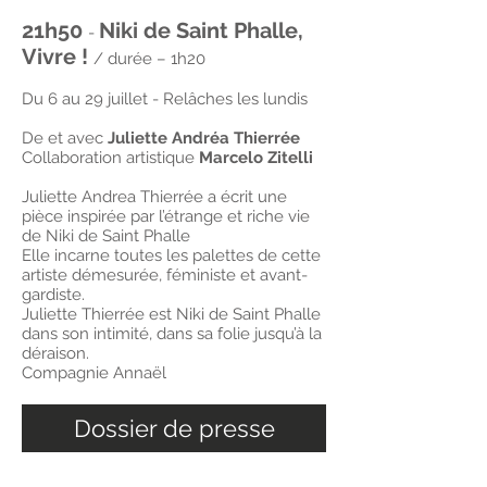
21h50
Niki de Saint Phalle,
-
Vivre !
/ durée – 1h20
Du 6 au 29 juillet - Relâches les lundis
De et avec
Juliette Andréa Thierrée
Collaboration artistique
Marcelo Zitelli
Juliette Andrea Thierrée a écrit une
pièce inspirée par l’étrange et riche vie
de Niki de Saint Phalle
Elle incarne toutes les palettes de cette
artiste démesurée, féministe et avant-
gardiste.
Juliette Thierrée est Niki de Saint Phalle
dans son intimité, dans sa folie jusqu’à la
déraison.
Compagnie Annaël
Dossier de presse