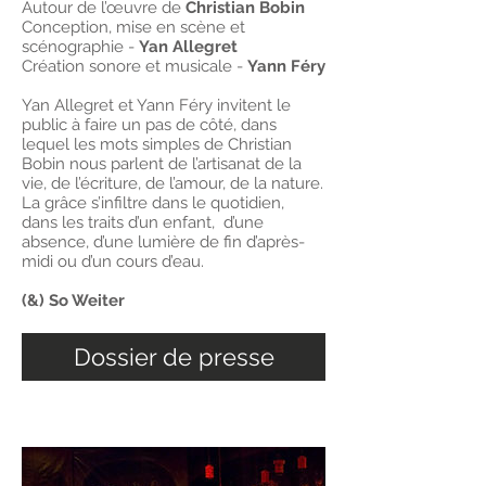
Autour de l’œuvre de
Christian Bobin
Conception, mise en scène et
scénographie -
Yan Allegret
Création sonore et musicale -
Yann Féry
Yan Allegret et Yann Féry invitent le
public à faire un pas de côté, dans
lequel les mots simples de Christian
Bobin nous parlent de l’artisanat de la
vie, de l’écriture, de l’amour, de la nature.
La grâce s’infiltre dans le quotidien,
dans les traits d’un enfant, d’une
absence, d’une lumière de fin d’après-
midi ou d’un cours d’eau.
(&) So Weiter
Dossier de presse