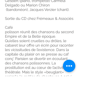
Gesbert (piano, trompette) Carméla
Delgado ou Marion Chiron
(bandonéon), Jacques Verzier (chant).
Sortie du CD chez Frémeaux & Associés
Café
polisson réunit des chansons du second
Empire et de la Belle époque.
Qu’elles soient cruelles ou drôles, le
cabaret leur offre un écrin pour raconter
les vicissitudes de l’existence. Dans la
capitale du plaisir on se presse au caf
conç' Parisien se divertir en écoutant
des chansons polissonnes. La
prostitution est au cœur de l’activité
théâtrale. Mais le style «beuglant»
assimile le métier de chanteuse à celui
de prostituée ou de cocotte. La
polissonnerie, la coquinerie et
l’humour sont un exutoire bienvenu
dans ces vies souvent moins roses que
la soie de leurs dessous fripons !
Créé en 2015 au Musée d’Orsay pour