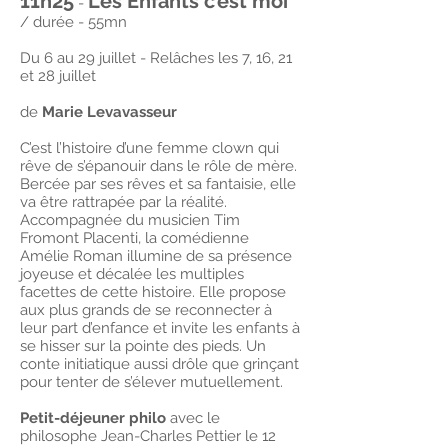
11h25
Les Enfants c’est moi
-
/ durée - 55mn
Du 6 au 29 juillet - Relâches les 7, 16, 21
et 28 juillet
de
Marie Levavasseur
C’est l’histoire d’une femme clown qui
rêve de s’épanouir dans le rôle de mère.
Bercée par ses rêves et sa fantaisie, elle
va être rattrapée par la réalité.
Accompagnée du musicien Tim
Fromont Placenti, la comédienne
Amélie Roman illumine de sa présence
joyeuse et décalée les multiples
facettes de cette histoire. Elle propose
aux plus grands de se reconnecter à
leur part d’enfance et invite les enfants à
se hisser sur la pointe des pieds. Un
conte initiatique aussi drôle que grinçant
pour tenter de s’élever mutuellement.
Petit-déjeuner philo
avec le
philosophe Jean-Charles Pettier le 12