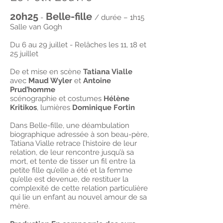
20h25
B
elle-fille
-
/ durée – 1h15
Salle van Gogh
Du 6 au 29 juillet - Relâches les 11, 18 et
25 juillet
De et mise en scène
Tatiana Vialle
avec
Maud Wyler
et
Antoine
Prud’homme
scénographie et costumes
Hélène
Kritikos
, lumières
Dominique Fortin
Dans Belle-fille, une déambulation
biographique adressée à son beau-père,
Tatiana Vialle retrace l’histoire de leur
relation, de leur rencontre jusqu’à sa
mort, et tente de tisser un fil entre la
petite fille qu’elle a été et la femme
qu’elle est devenue, de restituer la
complexité de cette relation particulière
qui lie un enfant au nouvel amour de sa
mère.