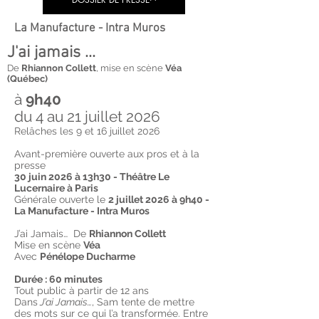
La Manufacture - Intra Muros
J'ai jamais ...
De
Rhiannon Collett
,
mise en scène
Véa
(Québec)
à
9h40
du 4 au 21 juillet 2026
Relâches les 9 et 16 juillet 2026
Avant-première ouverte aux pros et à la
presse
30 juin 2026 à 13h30 - Théâtre Le
Lucernaire à Paris
Générale ouverte le
2 juillet 2026 à 9h40 -
La Manufacture - Intra Muros
J’ai Jamais… De
Rhiannon Collett
Mise en scène
Véa
Avec
Pénélope Ducharme
Durée : 60 minutes
Tout public à partir de 12 ans
Dans
J’ai Jamais…
, Sam tente de mettre
des mots sur ce qui l’a transformée. Entre