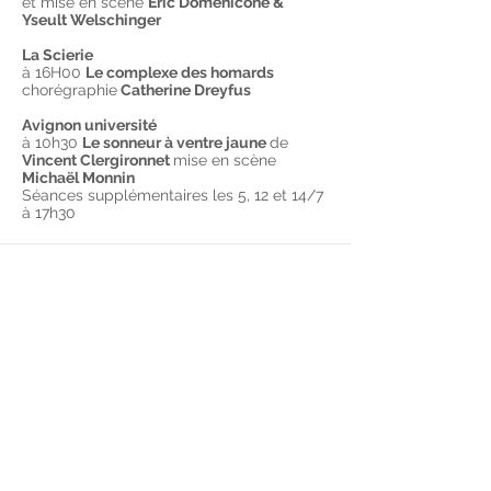
et mise en scène
Éric Domenicone &
Yseult Welschinger
La Scierie
à 16H00
Le complexe des homards
chorégraphie
Catherine Dreyfus
Avignon université
à 10h30
Le sonneur à ventre jaune
de
Vincent Clergironnet
mise en scène
Michaël Monnin
Séances supplémentaires les 5, 12 et 14/7
à 17h30