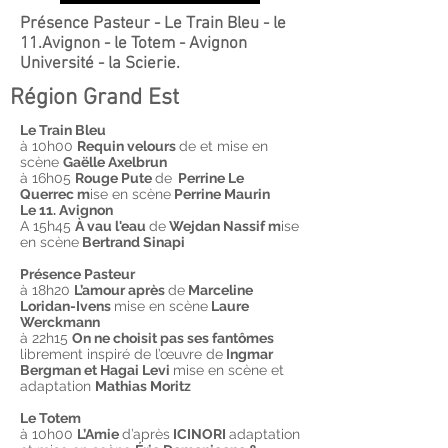
Présence Pasteur - Le Train Bleu - le
11.Avignon - le Totem - Avignon
Université - la Scierie.
Région Grand Est
Le Train Bleu
à 10h00
Requin velours
de et mise en
scène
Gaëlle Axelbrun
à 16h05
Rouge Pute
de
Perrine Le
Querrec m
ise en scène
Perrine Maurin
Le 11. Avignon
A 15h45
À vau l'eau
de
Wejdan Nassif m
ise
en scène
Bertrand Sinapi
Présence Pasteur
à 18h20
L’amour après
de
Marceline
Loridan-Ivens
mise en scène
Laure
Werckmann
à 22h15
On ne choisit pas ses fantômes
librement inspiré de l’œuvre de
Ingmar
Bergman et Hagai Levi
mise en scène et
adaptation
Mathias Moritz
Le Totem
à 10h00
L’Amie
d’après
ICINORI
adaptation